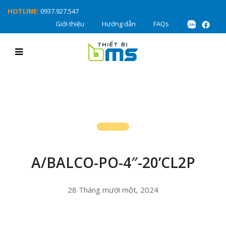
HOTLINE:
0937.927.547
Giới thiệu
Hướng dẫn
FAQs
A/BALCO-PO-4″-20’CL2P
28 Tháng mười một, 2024