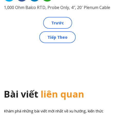
1,000 Ohm Balco RTD, Probe Only, 4″, 20′ Plenum Cable
Trước
Điều
Tiếp Theo
hướng
bài
viết
Bài viết
liên quan
Khám phá những bài viết mới nhất về xu hướng, kiến thức