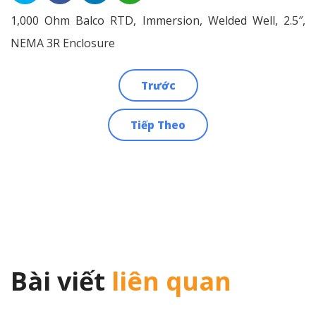
1,000 Ohm Balco RTD, Immersion, Welded Well, 2.5″,
NEMA 3R Enclosure
Trước
Điều
Tiếp Theo
hướng
bài
viết
Bài viết
liên quan