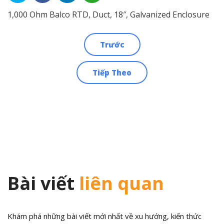
1,000 Ohm Balco RTD, Duct, 18″, Galvanized Enclosure
Trước
Điều
Tiếp Theo
hướng
bài
viết
Bài viết
liên quan
Khám phá những bài viết mới nhất về xu hướng, kiến thức