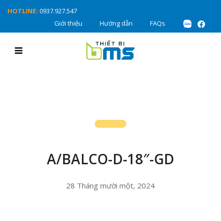
HOTLINE:
0937.927.547
Giới thiệu
Hướng dẫn
FAQs
A/BALCO-D-18″-GD
28 Tháng mười một, 2024