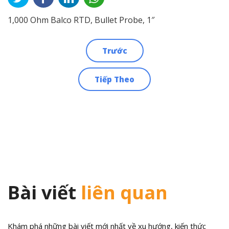
1,000 Ohm Balco RTD, Bullet Probe, 1″
Trước
Điều
Tiếp Theo
hướng
bài
viết
Bài viết
liên quan
Khám phá những bài viết mới nhất về xu hướng, kiến thức