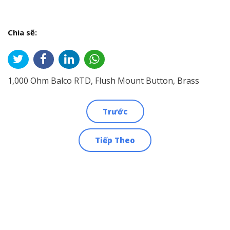
Chia sẽ:
1,000 Ohm Balco RTD, Flush Mount Button, Brass
Trước
Điều
Tiếp Theo
hướng
bài
viết