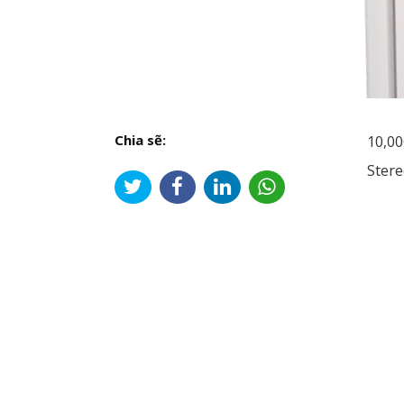
Chia sẽ:
10,00
Stere
Đi
hư
bài
viế