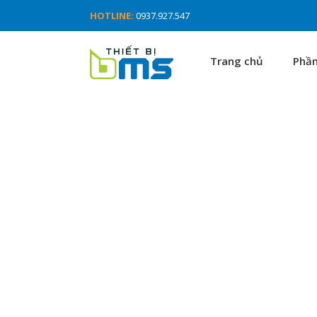
HOTLINE:
0937.927.547
Trang chủ
Phầ