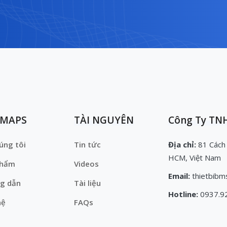
EMAPS
TÀI NGUYÊN
Công Ty TNH
úng tôi
Tin tức
Địa chỉ:
81 Cách
HCM, Việt Nam
phẩm
Videos
Email:
thietbibm
g dẫn
Tài liệu
Hotline:
0937.9
hệ
FAQs