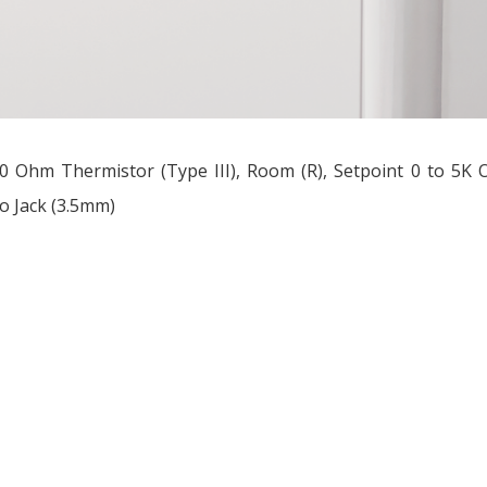
0 Ohm Thermistor (Type III), Room (R), Setpoint 0 to 5K
o Jack (3.5mm)
ều
ớng
t