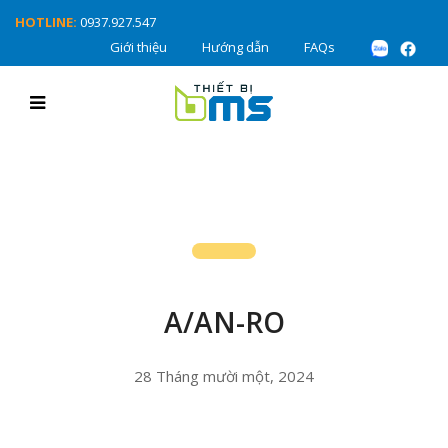
HOTLINE:
0937.927.547
Giới thiệu
Hướng dẫn
FAQs
A/AN-RO
28 Tháng mười một, 2024