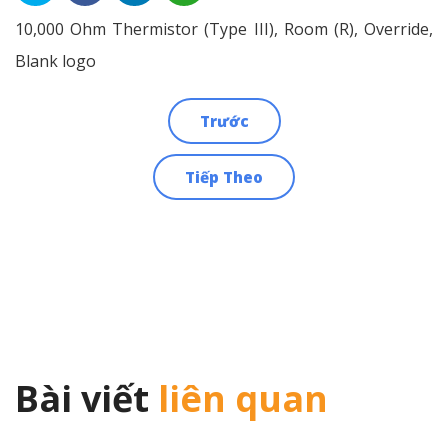
10,000 Ohm Thermistor (Type III), Room (R), Override,
Blank logo
Trước
Điều
Tiếp Theo
hướng
bài
viết
Bài viết
liên quan