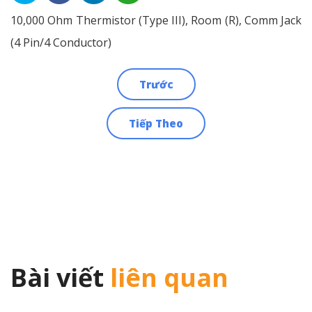
10,000 Ohm Thermistor (Type III), Room (R), Comm Jack
(4 Pin/4 Conductor)
Trước
Điều
Tiếp Theo
hướng
bài
viết
Bài viết
liên quan