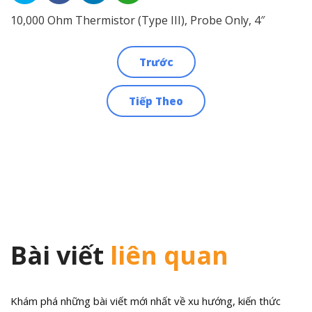
10,000 Ohm Thermistor (Type III), Probe Only, 4″
Trước
Điều
Tiếp Theo
hướng
bài
viết
Bài viết
liên quan
Khám phá những bài viết mới nhất về xu hướng, kiến thức