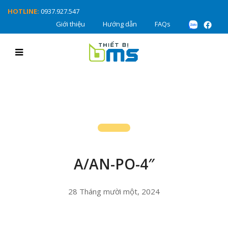
HOTLINE:
0937.927.547
Giới thiệu
Hướng dẫn
FAQs
A/AN-PO-4″
28 Tháng mười một, 2024