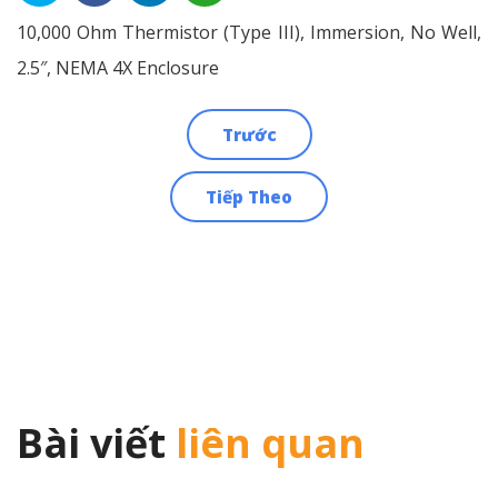
10,000 Ohm Thermistor (Type III), Immersion, No Well,
2.5″, NEMA 4X Enclosure
Trước
Điều
Tiếp Theo
hướng
bài
viết
Bài viết
liên quan