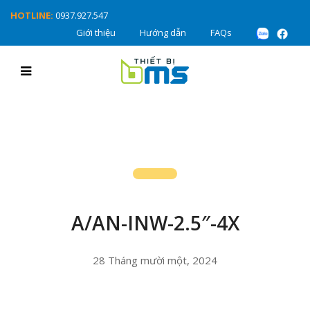
HOTLINE:
0937.927.547
Giới thiệu
Hướng dẫn
FAQs
A/AN-INW-2.5″-4X
28 Tháng mười một, 2024