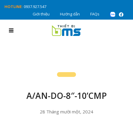
HOTLINE:
0937.927.547
Giới thiệu
Hướng dẫn
FAQs
A/AN-DO-8″-10’CMP
28 Tháng mười một, 2024