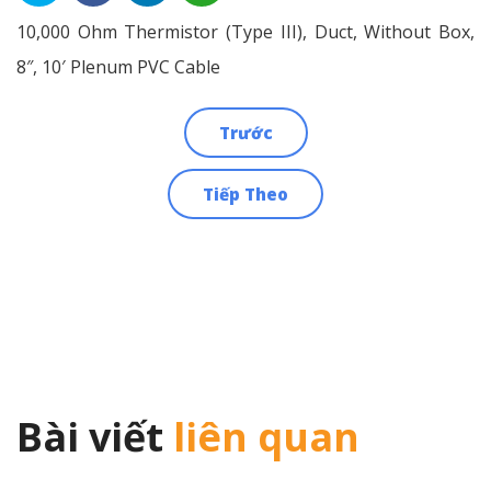
10,000 Ohm Thermistor (Type III), Duct, Without Box,
8″, 10′ Plenum PVC Cable
Trước
Điều
Tiếp Theo
hướng
bài
viết
Bài viết
liên quan