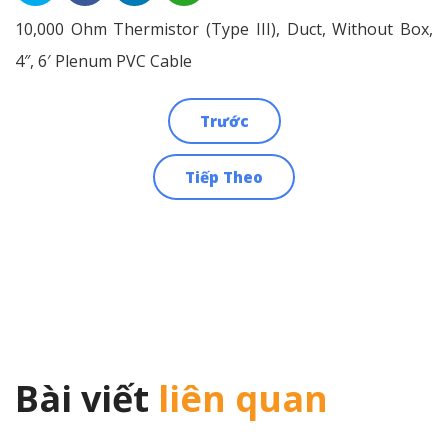
10,000 Ohm Thermistor (Type III), Duct, Without Box,
4″, 6′ Plenum PVC Cable
Trước
Điều
Tiếp Theo
hướng
bài
viết
Bài viết
liên quan