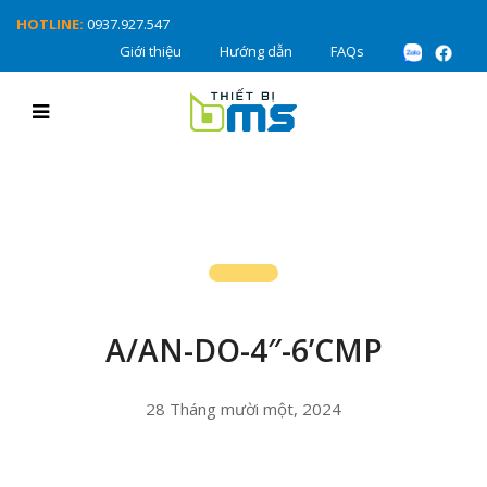
HOTLINE:
0937.927.547
Giới thiệu
Hướng dẫn
FAQs
A/AN-DO-4″-6’CMP
28 Tháng mười một, 2024