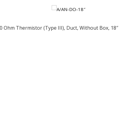
0 Ohm Thermistor (Type III), Duct, Without Box, 18″
ều
ớng
t