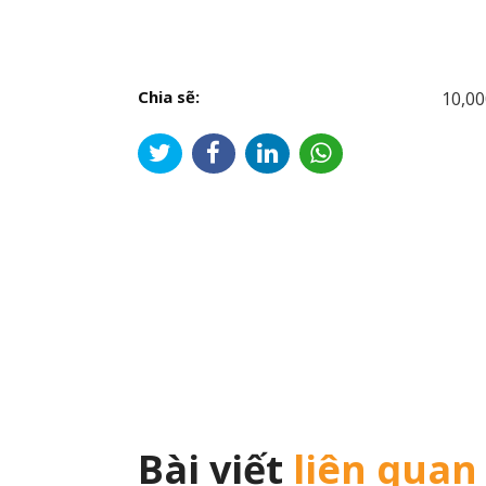
Chia sẽ:
10,00
Đi
hư
bài
viế
Bài viết
liên quan