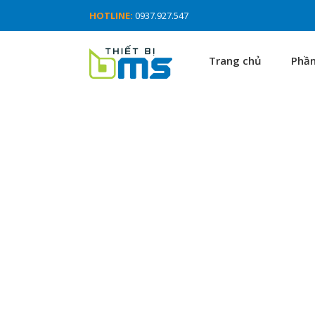
HOTLINE:
0937.927.547
Trang chủ
Phầ