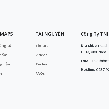
EMAPS
TÀI NGUYÊN
Công Ty TNH
úng tôi
Tin tức
Địa chỉ:
81 Cách
HCM, Việt Nam
phẩm
Videos
Email:
thietbibm
g dẫn
Tài liệu
Hotline:
0937.9
hệ
FAQs