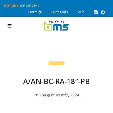
HOTLINE:
0937.927.547
Giới thiệu
Hướng dẫn
FAQs
A/AN-BC-RA-18″-PB
28 Tháng mười một, 2024