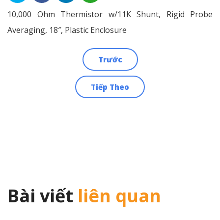
10,000 Ohm Thermistor w/11K Shunt, Rigid Probe
Averaging, 18″, Plastic Enclosure
Trước
Điều
Tiếp Theo
hướng
bài
viết
Bài viết
liên quan