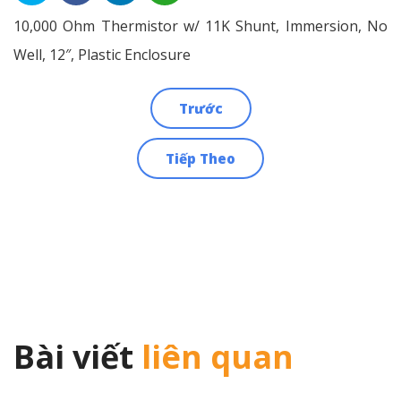
10,000 Ohm Thermistor w/ 11K Shunt, Immersion, No
Well, 12″, Plastic Enclosure
Trước
Điều
Tiếp Theo
hướng
bài
viết
Bài viết
liên quan