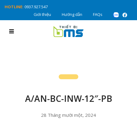
HOTLINE:
0937.927.547
Giới thiệu
Hướng dẫn
FAQs
A/AN-BC-INW-12″-PB
28 Tháng mười một, 2024