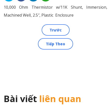
10,000 Ohm Thermistor w/11K Shunt, Immersion,
Machined Well, 2.5″, Plastic Enclosure
Trước
Điều
Tiếp Theo
hướng
bài
viết
Bài viết
liên quan