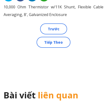
10,000 Ohm Thermistor w/11K Shunt, Flexible Cable
Averaging, 8′, Galvanized Enclosure
Trước
Điều
Tiếp Theo
hướng
bài
viết
Bài viết
liên quan