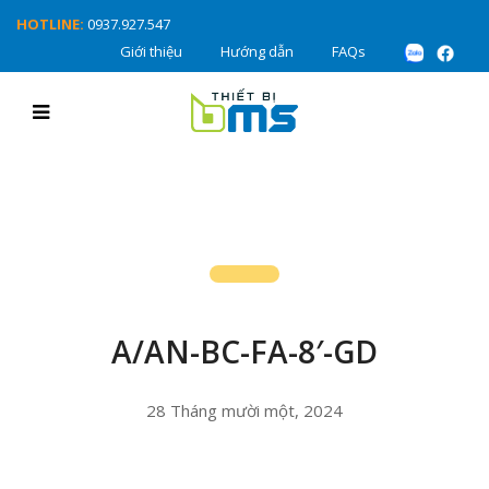
HOTLINE:
0937.927.547
Giới thiệu
Hướng dẫn
FAQs
A/AN-BC-FA-8′-GD
28 Tháng mười một, 2024