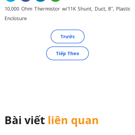
10,000 Ohm Thermistor w/11K Shunt, Duct, 8″, Plastic
Enclosure
Trước
Điều
Tiếp Theo
hướng
bài
viết
Bài viết
liên quan