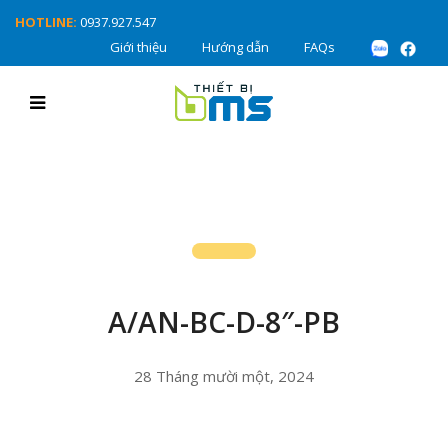
HOTLINE:
0937.927.547
Giới thiệu
Hướng dẫn
FAQs
A/AN-BC-D-8″-PB
28 Tháng mười một, 2024