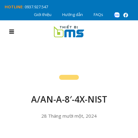
HOTLINE:
0937.927.547
Giới thiệu
Hướng dẫn
FAQs
A/AN-A-8′-4X-NIST
28 Tháng mười một, 2024