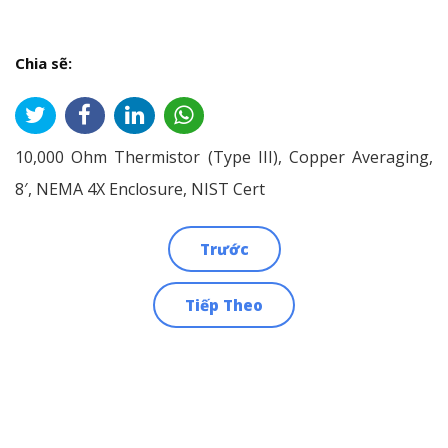
Chia sẽ:
10,000 Ohm Thermistor (Type III), Copper Averaging,
8′, NEMA 4X Enclosure, NIST Cert
Trước
Điều
Tiếp Theo
hướng
bài
viết