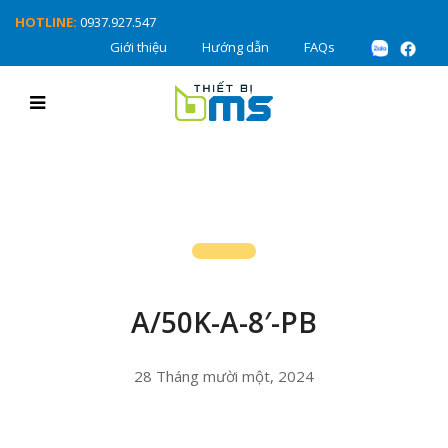
HOTLINE:
0937.927.547
Giới thiệu
Hướng dẫn
FAQs
A/50K-A-8′-PB
28 Tháng mười một, 2024