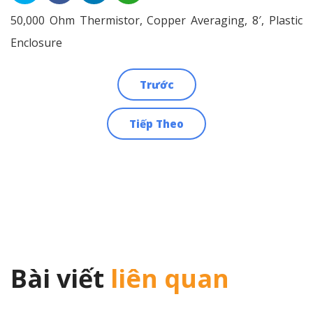
50,000 Ohm Thermistor, Copper Averaging, 8′, Plastic
Enclosure
Trước
Điều
Tiếp Theo
hướng
bài
viết
Bài viết
liên quan