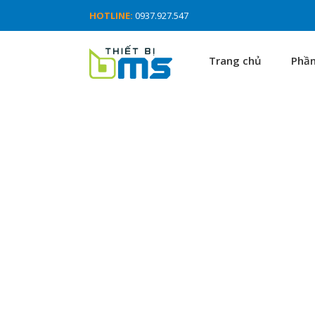
HOTLINE:
0937.927.547
Trang chủ
Phầ