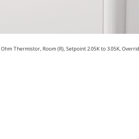
 Ohm Thermistor, Room (R), Setpoint 2.05K to 3.05K, Overrid
ều
ớng
t