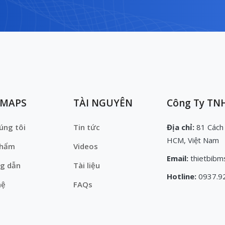
EMAPS
TÀI NGUYÊN
Công Ty TNH
úng tôi
Tin tức
Địa chỉ:
81 Cách
HCM, Việt Nam
phẩm
Videos
Email:
thietbibm
g dẫn
Tài liệu
Hotline:
0937.9
hệ
FAQs