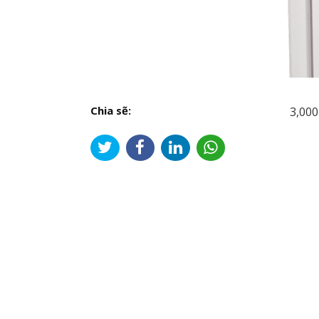
Chia sẽ:
3,000
Đi
hư
bài
viế