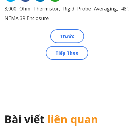
3,000 Ohm Thermistor, Rigid Probe Averaging, 48″,
NEMA 3R Enclosure
Trước
Điều
Tiếp Theo
hướng
bài
viết
Bài viết
liên quan