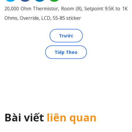
20,000 Ohm Thermistor, Room (R), Setpoint 9.5K to 1K
Ohms, Override, LCD, 55-85 sticker
Trước
Điều
Tiếp Theo
hướng
bài
viết
Bài viết
liên quan