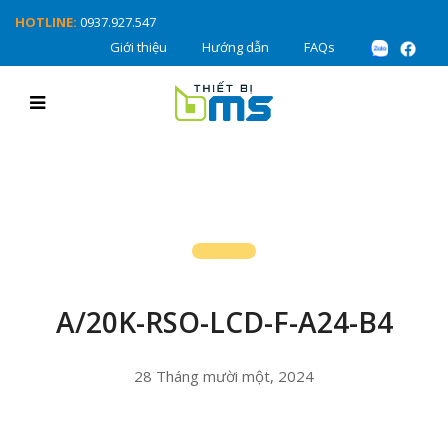
HOTLINE:
0937.927.547
Giới thiệu
Hướng dẫn
FAQs
A/20K-RSO-LCD-F-A24-B4
28 Tháng mười một, 2024