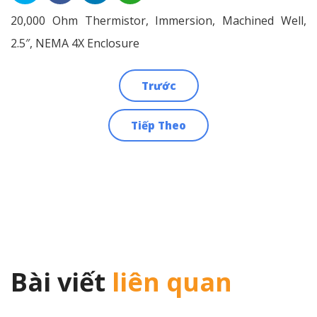
20,000 Ohm Thermistor, Immersion, Machined Well,
2.5″, NEMA 4X Enclosure
Trước
Điều
Tiếp Theo
hướng
bài
viết
Bài viết
liên quan