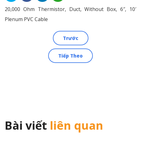
20,000 Ohm Thermistor, Duct, Without Box, 6″, 10′
Plenum PVC Cable
Trước
Điều
Tiếp Theo
hướng
bài
viết
Bài viết
liên quan