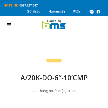
HOTLINE:
0937.927.547
Giới thiệu
Hướng dẫn
FAQs
A/20K-DO-6″-10’CMP
28 Tháng mười một, 2024