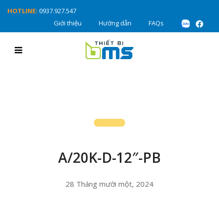
HOTLINE:
0937.927.547
Giới thiệu
Hướng dẫn
FAQs
A/20K-D-12″-PB
28 Tháng mười một, 2024