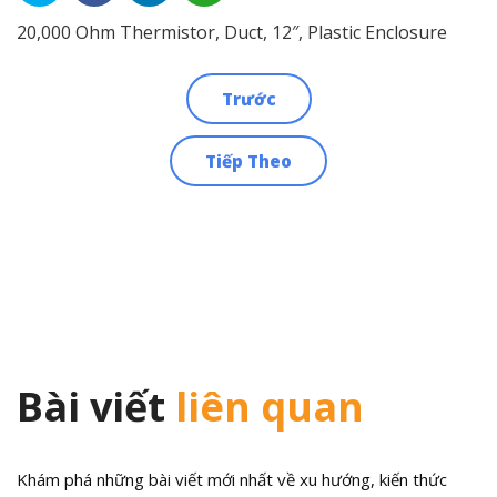
20,000 Ohm Thermistor, Duct, 12″, Plastic Enclosure
Trước
Điều
Tiếp Theo
hướng
bài
viết
Bài viết
liên quan
Khám phá những bài viết mới nhất về xu hướng, kiến thức