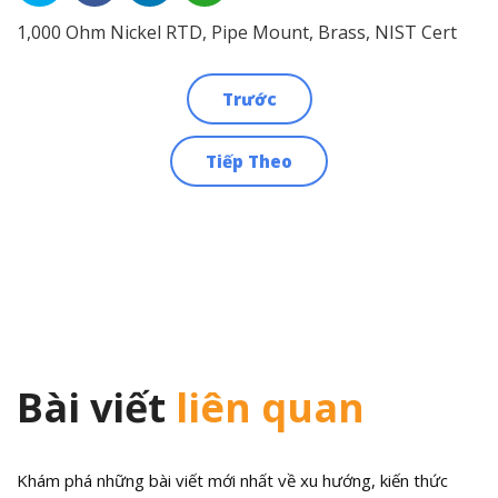
1,000 Ohm Nickel RTD, Pipe Mount, Brass, NIST Cert
Trước
Điều
Tiếp Theo
hướng
bài
viết
Bài viết
liên quan
Khám phá những bài viết mới nhất về xu hướng, kiến thức