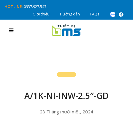
HOTLINE:
0937.927.547
Giới thiệu
Hướng dẫn
FAQs
A/1K-NI-INW-2.5″-GD
28 Tháng mười một, 2024