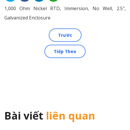
1,000 Ohm Nickel RTD, Immersion, No Well, 2.5″,
Galvanized Enclosure
Trước
Điều
Tiếp Theo
hướng
bài
viết
Bài viết
liên quan