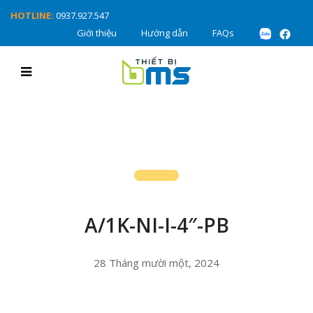
HOTLINE:
0937.927.547
Giới thiệu
Hướng dẫn
FAQs
A/1K-NI-I-4″-PB
28 Tháng mười một, 2024