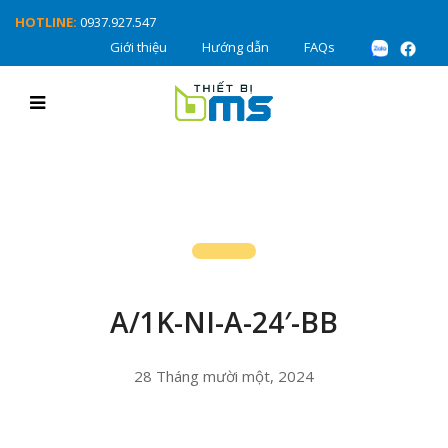
HOTLINE:
0937.927.547
Giới thiệu
Hướng dẫn
FAQs
A/1K-NI-A-24′-BB
28 Tháng mười một, 2024