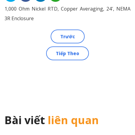
1,000 Ohm Nickel RTD, Copper Averaging, 24′, NEMA
3R Enclosure
Trước
Điều
Tiếp Theo
hướng
bài
viết
Bài viết
liên quan