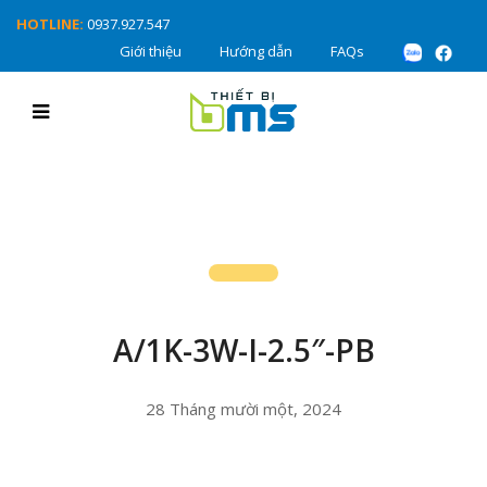
HOTLINE:
0937.927.547
Giới thiệu
Hướng dẫn
FAQs
A/1K-3W-I-2.5″-PB
28 Tháng mười một, 2024