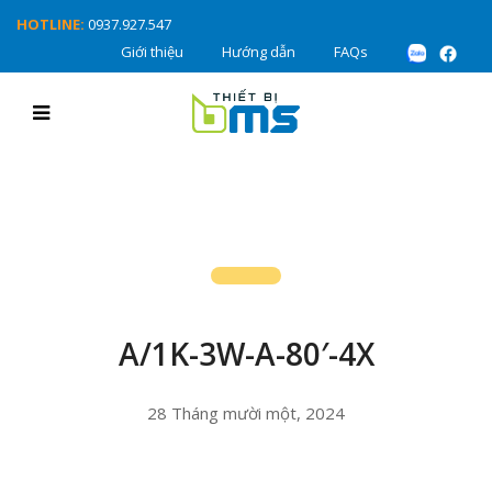
HOTLINE:
0937.927.547
Giới thiệu
Hướng dẫn
FAQs
A/1K-3W-A-80′-4X
28 Tháng mười một, 2024