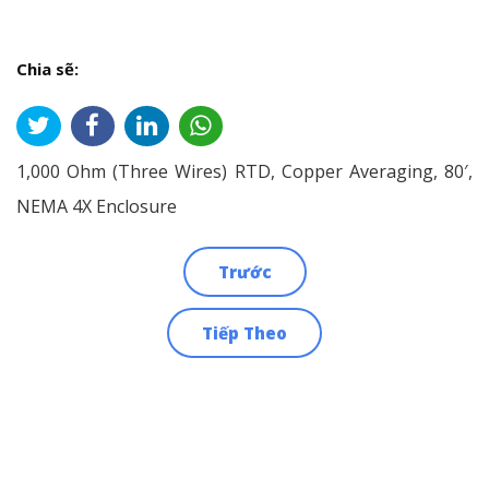
Chia sẽ:
1,000 Ohm (Three Wires) RTD, Copper Averaging, 80′,
NEMA 4X Enclosure
Trước
Điều
Tiếp Theo
hướng
bài
viết