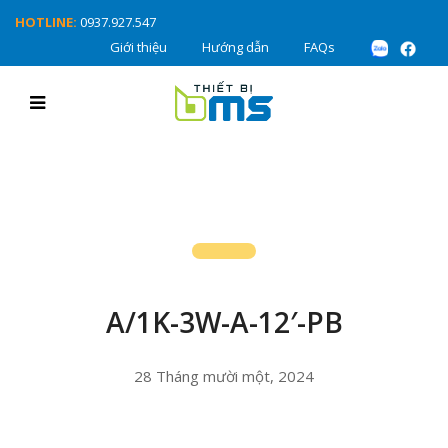
HOTLINE:
0937.927.547
Giới thiệu
Hướng dẫn
FAQs
A/1K-3W-A-12′-PB
28 Tháng mười một, 2024