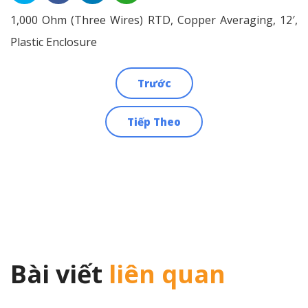
1,000 Ohm (Three Wires) RTD, Copper Averaging, 12′,
Plastic Enclosure
Trước
Điều
Tiếp Theo
hướng
bài
viết
Bài viết
liên quan