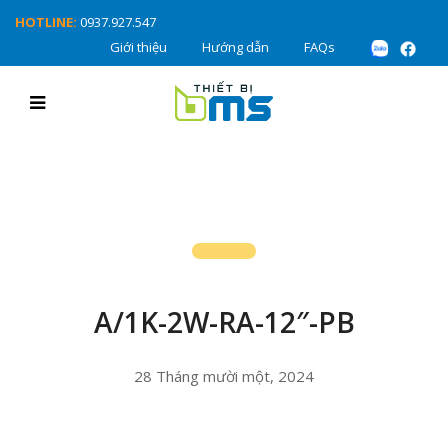
HOTLINE:
0937.927.547
Giới thiệu
Hướng dẫn
FAQs
A/1K-2W-RA-12″-PB
28 Tháng mười một, 2024