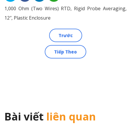
1,000 Ohm (Two Wires) RTD, Rigid Probe Averaging,
12″, Plastic Enclosure
Trước
Điều
Tiếp Theo
hướng
bài
viết
Bài viết
liên quan