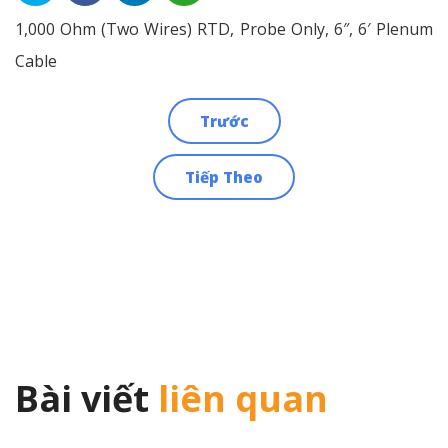
1,000 Ohm (Two Wires) RTD, Probe Only, 6″, 6′ Plenum
Cable
Trước
Điều
Tiếp Theo
hướng
bài
viết
Bài viết
liên quan