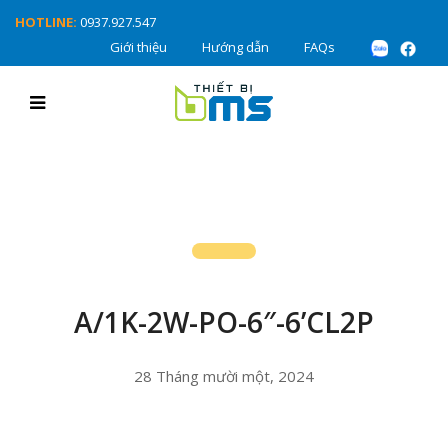
HOTLINE:
0937.927.547
Giới thiệu
Hướng dẫn
FAQs
A/1K-2W-PO-6″-6’CL2P
28 Tháng mười một, 2024