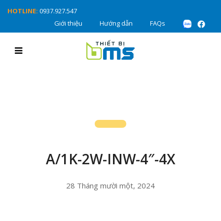
HOTLINE:
0937.927.547
Giới thiệu
Hướng dẫn
FAQs
A/1K-2W-INW-4″-4X
28 Tháng mười một, 2024