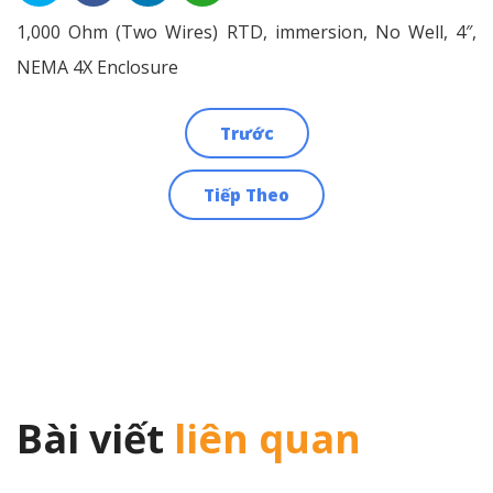
1,000 Ohm (Two Wires) RTD, immersion, No Well, 4″,
NEMA 4X Enclosure
Trước
Điều
Tiếp Theo
hướng
bài
viết
Bài viết
liên quan