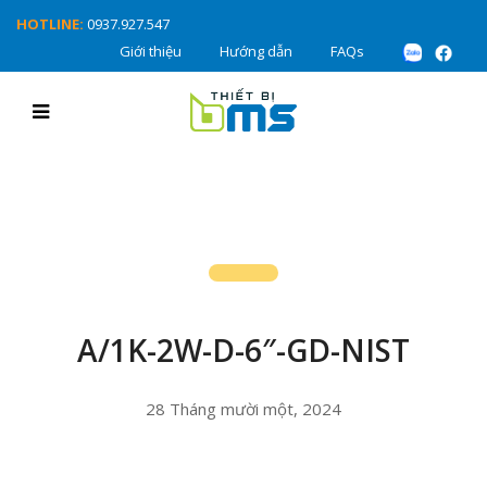
HOTLINE:
0937.927.547
Giới thiệu
Hướng dẫn
FAQs
A/1K-2W-D-6″-GD-NIST
28 Tháng mười một, 2024