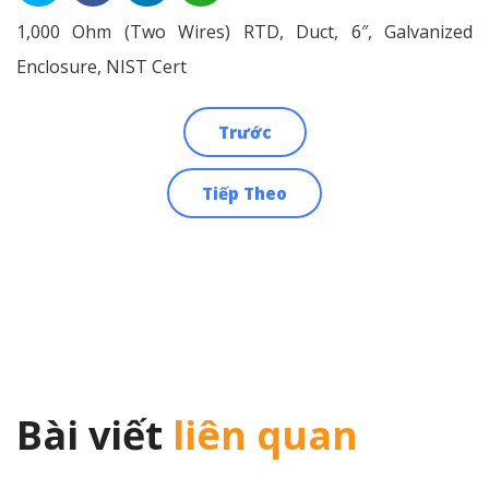
1,000 Ohm (Two Wires) RTD, Duct, 6″, Galvanized
Enclosure, NIST Cert
Trước
Điều
Tiếp Theo
hướng
bài
viết
Bài viết
liên quan