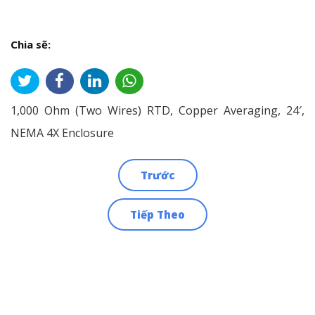
Chia sẽ:
1,000 Ohm (Two Wires) RTD, Copper Averaging, 24′,
NEMA 4X Enclosure
Trước
Điều
Tiếp Theo
hướng
bài
viết