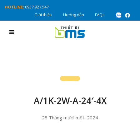
HOTLINE:
0937.927.547
Giới thiệu
Hướng dẫn
FAQs
A/1K-2W-A-24′-4X
28 Tháng mười một, 2024