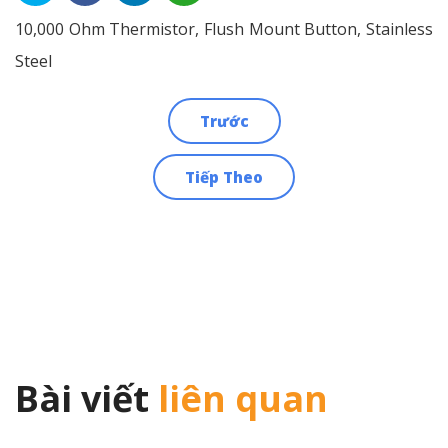
10,000 Ohm Thermistor, Flush Mount Button, Stainless
Steel
Trước
Điều
Tiếp Theo
hướng
bài
viết
Bài viết
liên quan