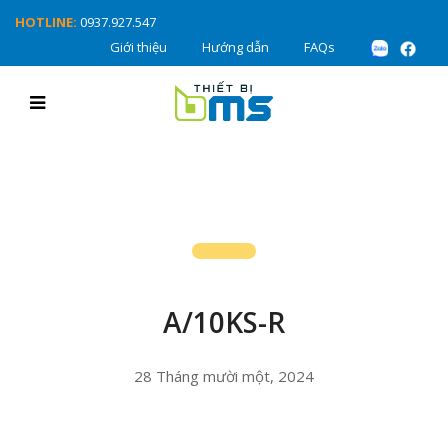
HOTLINE:
0937.927.547
Giới thiệu
Hướng dẫn
FAQs
A/10KS-R
28 Tháng mười một, 2024