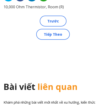
10,000 Ohm Thermistor, Room (R)
Trước
Điều
Tiếp Theo
hướng
bài
viết
Bài viết
liên quan
Khám phá những bài viết mới nhất về xu hướng, kiến thức