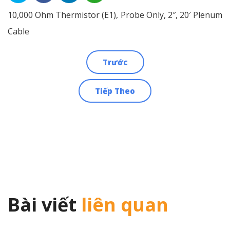
10,000 Ohm Thermistor (E1), Probe Only, 2″, 20′ Plenum
Cable
Trước
Điều
Tiếp Theo
hướng
bài
viết
Bài viết
liên quan