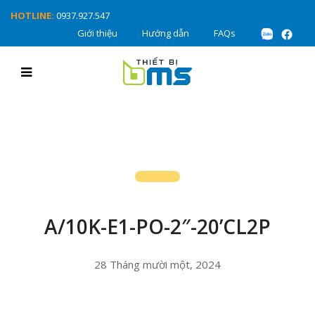
HOTLINE:
0937.927.547
Giới thiệu
Hướng dẫn
FAQs
A/10K-E1-PO-2″-20’CL2P
28 Tháng mười một, 2024