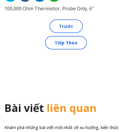
100,000 Ohm Thermistor, Probe Only, 6″
Trước
Điều
Tiếp Theo
hướng
bài
viết
Bài viết
liên quan
Khám phá những bài viết mới nhất về xu hướng, kiến thức