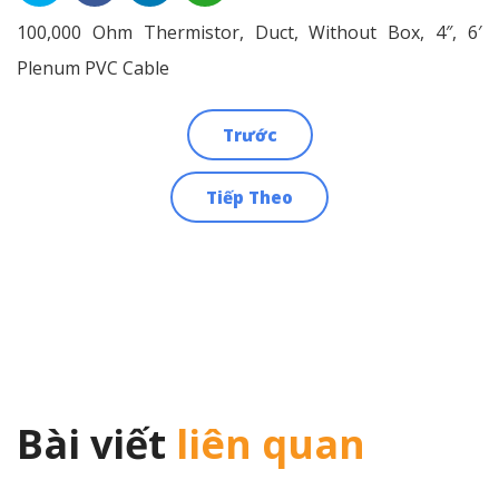
100,000 Ohm Thermistor, Duct, Without Box, 4″, 6′
Plenum PVC Cable
Trước
Điều
Tiếp Theo
hướng
bài
viết
Bài viết
liên quan