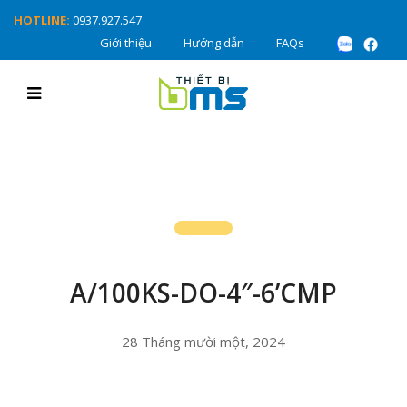
HOTLINE:
0937.927.547
Giới thiệu
Hướng dẫn
FAQs
A/100KS-DO-4″-6’CMP
28 Tháng mười một, 2024