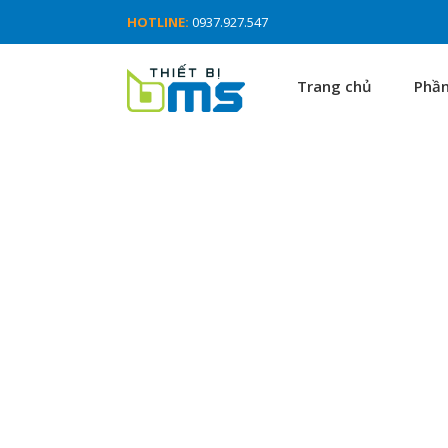
HOTLINE:
0937.927.547
Trang chủ
Phầ