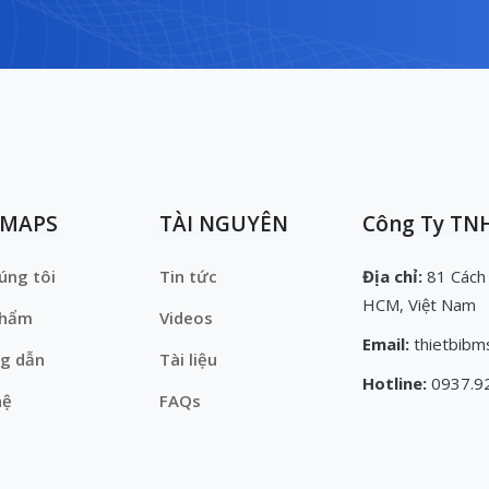
EMAPS
TÀI NGUYÊN
Công Ty TNH
úng tôi
Tin tức
Địa chỉ:
81 Cách
HCM, Việt Nam
phẩm
Videos
Email:
thietbibm
g dẫn
Tài liệu
Hotline:
0937.9
hệ
FAQs