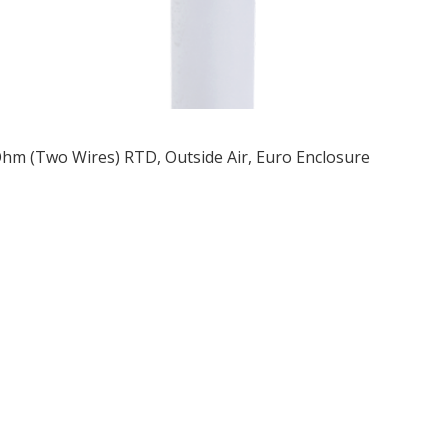
hm (Two Wires) RTD, Outside Air, Euro Enclosure
ều
ớng
t