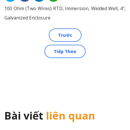
100 Ohm (Two Wires) RTD, Immersion, Welded Well, 4″,
Galvanized Enclosure
Trước
Điều
Tiếp Theo
hướng
bài
viết
Bài viết
liên quan