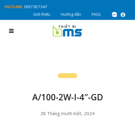
HOTLINE:
0937.927.547
Giới thiệu
Hướng dẫn
FAQs
A/100-2W-I-4″-GD
28 Tháng mười một, 2024