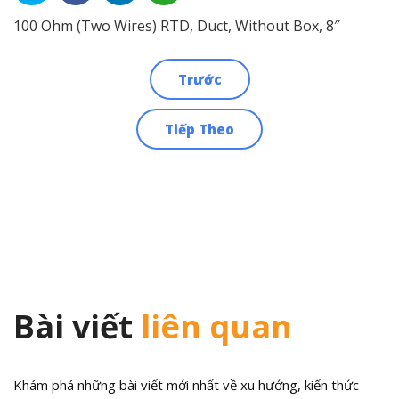
100 Ohm (Two Wires) RTD, Duct, Without Box, 8″
Trước
Điều
Tiếp Theo
hướng
bài
viết
Bài viết
liên quan
Khám phá những bài viết mới nhất về xu hướng, kiến thức