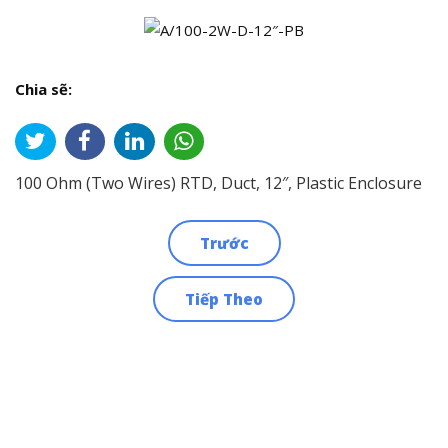
Chia sẽ:
100 Ohm (Two Wires) RTD, Duct, 12″, Plastic Enclosure
Trước
Điều
Tiếp Theo
hướng
bài
viết