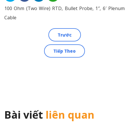
100 Ohm (Two Wire) RTD, Bullet Probe, 1″, 6′ Plenum
Cable
Trước
Điều
Tiếp Theo
hướng
bài
viết
Bài viết
liên quan