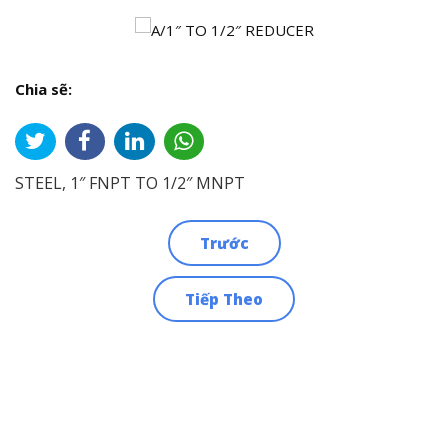
Chia sẽ:
STEEL, 1″ FNPT TO 1/2″ MNPT
Trước
Điều
Tiếp Theo
hướng
bài
viết