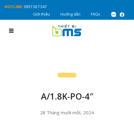
HOTLINE:
0937.927.547
Giới thiệu
Hướng dẫn
FAQs
A/1.8K-PO-4″
28 Tháng mười một, 2024