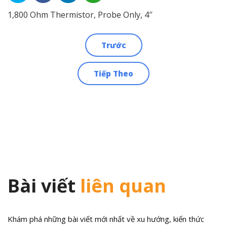
1,800 Ohm Thermistor, Probe Only, 4″
Trước
Điều
Tiếp Theo
hướng
bài
viết
Bài viết
liên quan
Khám phá những bài viết mới nhất về xu hướng, kiến thức